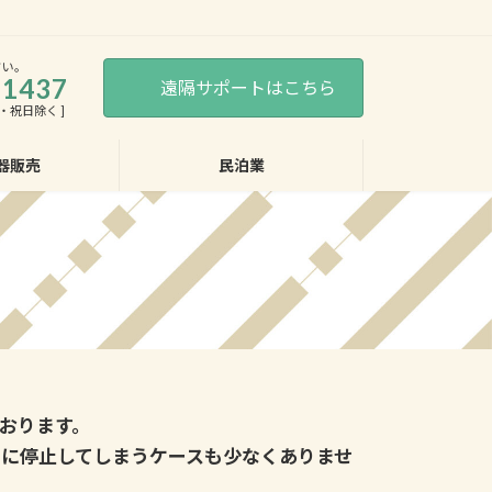
さい。
-1437
遠隔サポートはこちら
・日・祝日除く ]
器販売
民泊業
おります。
に停止してしまうケースも少なくありませ