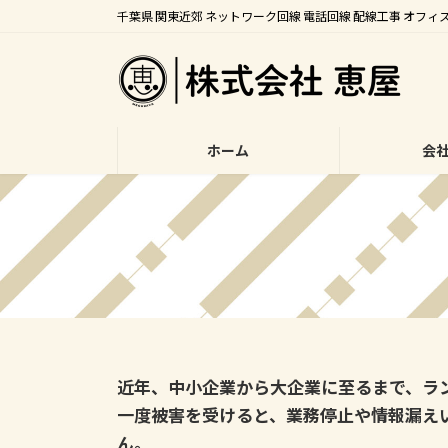
コ
ナ
千葉県 関東近郊 ネットワーク回線 電話回線 配線工事 オフ
ン
ビ
テ
ゲ
ン
ー
ツ
シ
へ
ョ
ホーム
会
ス
ン
キ
に
ッ
移
プ
動
近年、中小企業から大企業に至るまで、ラ
一度被害を受けると、業務停止や情報漏え
ん。